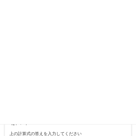
コメントを残す
メールアドレスが公開されることはありません。
※
が付いている欄は必須項目です
コメント
※
上の計算式の答えを入力してください