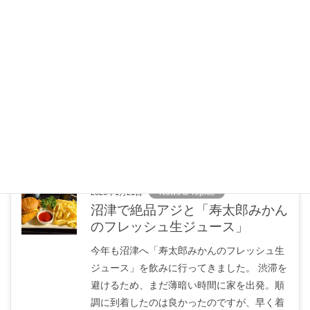
イチゴの季節ですね～
今年も恒例のイチゴの食べ比べの季節がやっ
てきました。 まずは、いつものように埼玉県
の「いちごの関園」へ。お目当ては大好きな
品種「あまりん」です。 さらに、昨年初めて
食べてとても美味しかった「スターナイト」
を求めて、千葉市 […]
News & Topics
2026年1月21日
沼津で絶品アジと「寿太郎みかん
のフレッシュ生ジュース」
今年も沼津へ「寿太郎みかんのフレッシュ生
ジュース」を飲みに行ってきました。 渋滞を
避けるため、まだ薄暗い時間に家を出発。順
調に到着したのは良かったのですが、早く着