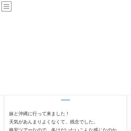
Hair Creation ONE'S
スタッフブログ
HOME
スタッフブログ
News & Topics
沖縄に行ってきました！
2011年1月13日
/ 最終更新日 :
2011年1月13日
ones
News & Topics
沖縄に行ってきました！
妹と沖縄に行って来ました！
天気があんまりよくなくて、残念でした。
格安ツアーなので、冬はだいたいこんな感じなのか