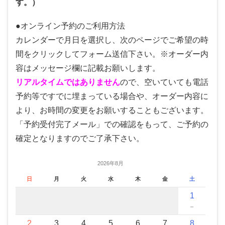
す。）
●オンライン予約のご利用方法
カレンダーで月日を選択し、次のページでご希望の時
間をクリックしてフォーム送信下さい。※オーダー内
容はメッセージ欄に記載お願いします。
リアルタイムではありません
ので、空いていても電話
予約等ですでに埋まっている場合や、オーダー内容に
より、お時間の変更をお願いすることもございます。
「予約受付完了メール」での確認をもって、ご予約の
確定となりますのでご了承下さい。
2026年8月
日
月
火
水
木
金
土
1
－
2
3
4
5
6
7
8