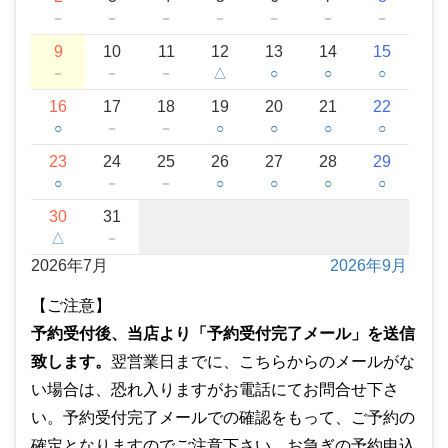
－
－
－
－
－
－
－
9
10
11
12
13
14
15
－
－
－
△
○
○
○
16
17
18
19
20
21
22
○
－
－
○
○
○
○
23
24
25
26
27
28
29
○
－
－
○
○
○
○
30
31
△
－
2026年7月
2026年9月
【ご注意】
予約受付後、当店より「予約受付完了メール」を送信
致します。
翌営業日までに、こちらからのメールがな
い場合は、恐れ入りますがお電話にてお問合せ下さ
い。予約受付完了メールでの確認をもって、ご予約の
確定となりますのでご注意下さい。お急ぎの予約申込