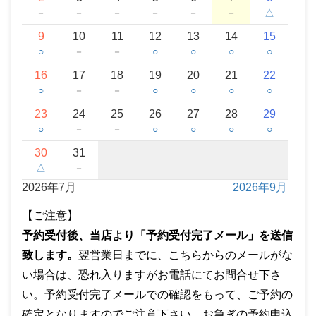
－
－
－
－
－
－
△
9
10
11
12
13
14
15
○
－
－
○
○
○
○
16
17
18
19
20
21
22
○
－
－
○
○
○
○
23
24
25
26
27
28
29
○
－
－
○
○
○
○
30
31
△
－
2026年7月
2026年9月
【ご注意】
予約受付後、当店より「予約受付完了メール」を送信
致します。
翌営業日までに、こちらからのメールがな
い場合は、恐れ入りますがお電話にてお問合せ下さ
い。予約受付完了メールでの確認をもって、ご予約の
確定となりますのでご注意下さい。お急ぎの予約申込