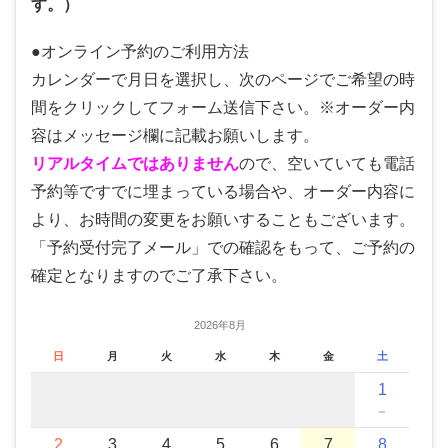
す。）
●オンライン予約のご利用方法
カレンダーで月日を選択し、次のページでご希望の時
間をクリックしてフォーム送信下さい。※オーダー内
容はメッセージ欄に記載お願いします。
リアルタイムではありません
ので、空いていても電話
予約等ですでに埋まっている場合や、オーダー内容に
より、お時間の変更をお願いすることもございます。
「予約受付完了メール」での確認をもって、ご予約の
確定となりますのでご了承下さい。
2026年8月
日
月
火
水
木
金
土
1
－
2
3
4
5
6
7
8