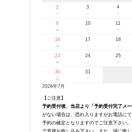
2
3
4
－
－
－
9
10
11
○
－
－
16
17
18
○
－
－
23
24
25
○
－
－
30
31
△
－
2026年7月
【ご注意】
予約受付後、当店より「予約受付完了メー
がない場合は、恐れ入りますがお電話にて
予約の確定となりますのでご注意下さい。お急
で直接お申し込み下さい。また、誠に申し