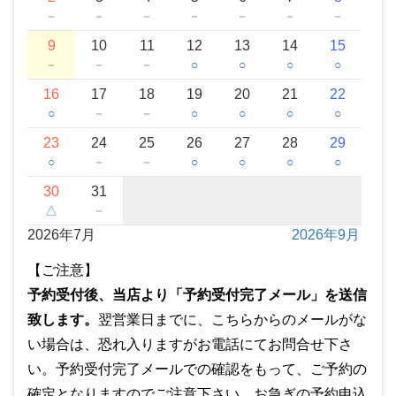
－
－
－
－
－
－
－
9
10
11
12
13
14
15
－
－
－
○
○
○
○
16
17
18
19
20
21
22
○
－
－
○
○
○
○
23
24
25
26
27
28
29
○
－
－
○
○
○
○
30
31
△
－
2026年7月
2026年9月
【ご注意】
予約受付後、当店より「予約受付完了メール」を送信
致します。
翌営業日までに、こちらからのメールがな
い場合は、恐れ入りますがお電話にてお問合せ下さ
い。予約受付完了メールでの確認をもって、ご予約の
確定となりますのでご注意下さい。お急ぎの予約申込