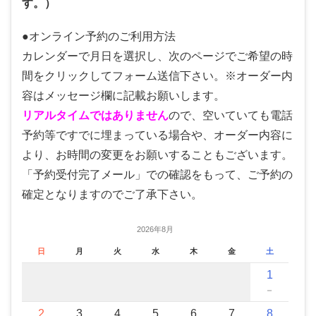
す。）
●オンライン予約のご利用方法
カレンダーで月日を選択し、次のページでご希望の時
間をクリックしてフォーム送信下さい。※オーダー内
容はメッセージ欄に記載お願いします。
リアルタイムではありません
ので、空いていても電話
予約等ですでに埋まっている場合や、オーダー内容に
より、お時間の変更をお願いすることもございます。
「予約受付完了メール」での確認をもって、ご予約の
確定となりますのでご了承下さい。
2026年8月
日
月
火
水
木
金
土
1
－
2
3
4
5
6
7
8