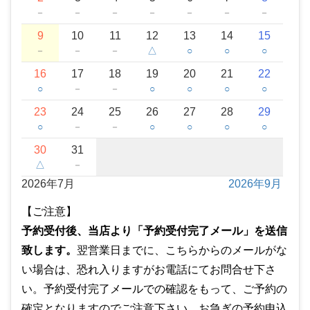
－
－
－
－
－
－
－
9
10
11
12
13
14
15
－
－
－
△
○
○
○
16
17
18
19
20
21
22
○
－
－
○
○
○
○
23
24
25
26
27
28
29
○
－
－
○
○
○
○
30
31
△
－
2026年7月
2026年9月
【ご注意】
予約受付後、当店より「予約受付完了メール」を送信
致します。
翌営業日までに、こちらからのメールがな
い場合は、恐れ入りますがお電話にてお問合せ下さ
い。予約受付完了メールでの確認をもって、ご予約の
確定となりますのでご注意下さい。お急ぎの予約申込