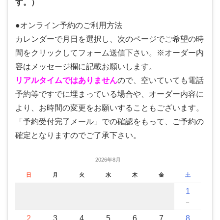
す。）
●オンライン予約のご利用方法
カレンダーで月日を選択し、次のページでご希望の時
間をクリックしてフォーム送信下さい。※オーダー内
容はメッセージ欄に記載お願いします。
リアルタイムではありません
ので、空いていても電話
予約等ですでに埋まっている場合や、オーダー内容に
より、お時間の変更をお願いすることもございます。
「予約受付完了メール」での確認をもって、ご予約の
確定となりますのでご了承下さい。
2026年8月
日
月
火
水
木
金
土
1
－
2
3
4
5
6
7
8